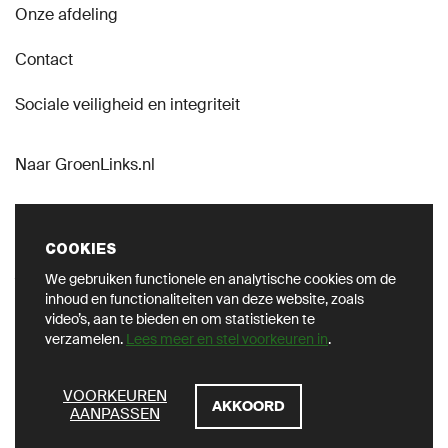
Onze afdeling
Contact
Sociale veiligheid en integriteit
Naar GroenLinks.nl
COOKIES
We gebruiken functionele en analytische cookies om de
VOLG ONS OP SOCIAL
inhoud en functionaliteiten van deze website, zoals
video’s, aan te bieden en om statistieken te
verzamelen.
Lees meer en stel voorkeuren in
.
ZOEKEN
VOORKEUREN
AKKOORD
AANPASSEN
Privacy