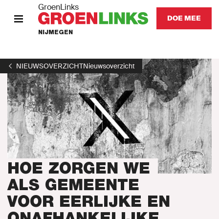
GroenLinks
DOE MEE
NIJMEGEN
HOME
NIEUWSOVERZICHT
Nieuwsoverzicht
ONZE MENSEN
KOM IN ACTIE
Nieuws
Agenda
HOE ZORGEN WE
ALS GEMEENTE
Afdeling
VOOR EERLIJKE EN
ONAFHANKELIJKE