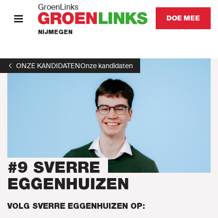
GroenLinks
DOE MEE
NIJMEGEN
HOME
ONZE KANDIDATEN
Onze kandidaten
ONZE MENSEN
KOM IN ACTIE
Nieuws
Agenda
#9 SVERRE
EGGENHUIZEN
Afdeling
VOLG SVERRE EGGENHUIZEN OP: